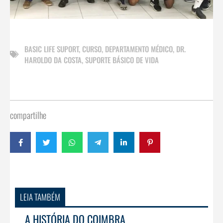
BASIC LIFE SUPORT
,
CURSO
,
DEPARTAMENTO MÉDICO
,
DR.
HAROLDO DA COSTA
,
SUPORTE BÁSICO DE VIDA
compartilhe
LEIA TAMBÉM
A HISTÓRIA DO COIMBRA