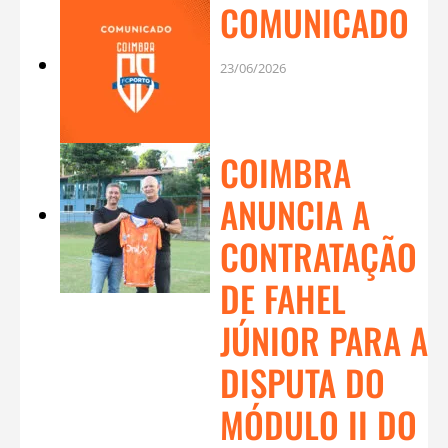
COMUNICADO
23/06/2026
COIMBRA
ANUNCIA A
CONTRATAÇÃO
DE FAHEL
JÚNIOR PARA A
DISPUTA DO
MÓDULO II DO