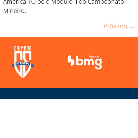
América-TO pelo Módulo II do Campeonato
Mineiro.
Próximo
→
Direitos Reservados
Coimbra Sports
2025.
NOTÍCIAS
SEJA ATLETA
CANAL DE DENÚNCIA