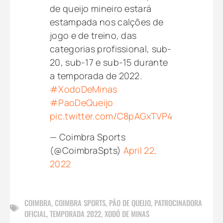
de queijo mineiro estará
estampada nos calções de
jogo e de treino, das
categorias profissional, sub-
20, sub-17 e sub-15 durante
a temporada de 2022.
#XodoDeMinas
#PaoDeQueijo
pic.twitter.com/C8pAGxTVP4
— Coimbra Sports
(@CoimbraSpts)
April 22,
2022
COIMBRA
,
COIMBRA SPORTS
,
PÃO DE QUEIJO
,
PATROCINADORA
OFICIAL
,
TEMPORADA 2022
,
XODÓ DE MINAS