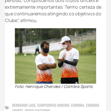
período, conquistamos dois títulos difíceis e
extremamente importantes. Tenho certeza de
que continuaremos atingindo os objetivos do
Clube”, afirmou.
Foto: Henrique Chendes / Coimbra Sports
BERNARDO LAGE
,
CAMPEONATO MINEIRO
,
COIMBRA
,
COIMBRA
SPORTS
,
DIOGO GIACOMINI